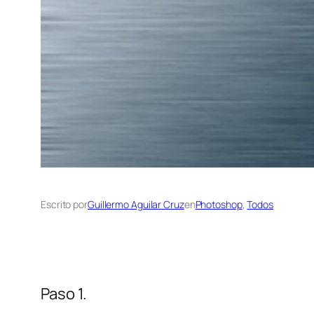
Escrito por
Guillermo Aguilar Cruz
en
Photoshop
, 
Todos
Paso 1.